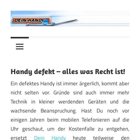
Zum
Inhalt
springen
Alles
Dein-
rund
ums
Handy.com
Handy!
Handy defekt – alles was Recht ist!
Ein defektes Handy ist immer ärgerlich, kommt aber
nicht selten vor. Gründe sind auch immer mehr
Technik in kleiner werdenden Geräten und die
wachsende Beanspruchung. Hast Du noch vor
einigen Jahren beim mobilen Telefonieren auf die
Uhr geschaut, um der Kostenfalle zu entgehen,
ersetzt
Dein Handy
heute teilweise den